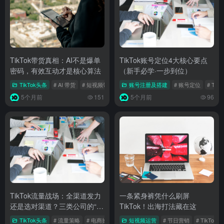
TikTok带货真相：AI不是爆单
TikTok账号定位4大核心要点
密码，有效互动才是核心算法
（新手必学·一步到位）
TikTok头条
# AI 带货
# 短视频带货
# TikTok电商
账号注册及搭建
# 账号定位
# TikT
5个月前
151
5个月前
96
TikTok流量战场：全渠道发力
一条紧身裤凭什么刷屏
还是选对渠道？三类公司的“流
TikTok！出海打法藏在这
量组合拳”助你精准爆单
TikTok头条
# 流量策略
# 电商操盘
# 达人营销
短视频运营
# 节日营销
# TikTok