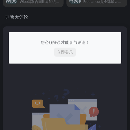
Wipo是联合国世界知识产权组织官方网站，提供专利、商标、地理标志等知识产权国际申请与检索服务，主要面向创新企业、发明人和知识产权从业者。
Freelancer是全球最大自由职业平台，程序员、设计师、写手等各类远程人才可在此对接工作需求，适合企业发布外包项目或寻找远程工作者。
暂无评论
您必须登录才能参与评论！
立即登录