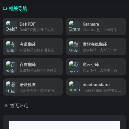
相关导航
DeftPDF
Gramara
DeftPDF提供PDF文档翻译功能，支持多语言互译，适合需要处理外语文档的办公族和学生使用。
Gramara是一个AI写作助手，帮助跨境卖家快速优化产品描述和营销文案，让不懂外语的商家也能轻松打造专业、地道的英文内容。
有道翻译
微软在线翻译
有道翻译支持多语言互译，跨境电商写产品、查资料、和老外聊天都能用。
微软翻译，支持几十种语言即时互译，跨境电商写产品描述、和外国客户沟通、出国旅行查资料都能用。
百度翻译
彩云小译
百度翻译支持200多种语言互译，还有文档翻译和拍照翻译功能，出海企业、外贸从业者和跨境买家用它处理语言问题很方便。
彩云小译，支持中日英韩多语言实时互译，网页文档一键翻译，经常需要浏览外网或处理外语资料的朋友用起来很顺手。
语法检查
nicetranslator
语法检查是一款英文写作辅助工具，帮助你自动纠错语法、拼写和标点问题，适合学生、职场人和跨境电商从业者快速提升英文写作质量。
nicetranslator帮跨境卖家和企业翻译产品页面和市场资料，把外国话翻成当地人爱看的样子。
暂无评论