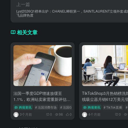
上一篇
Lyst2026Q1榜单出炉：CHANEL蝉联第一，SAINTLAURENT立领外套
飞品牌热度
相关文章
法国一季度GDP增速放缓至
TikTokShop3月热销榜
1.1%，欧洲站卖家需重新评估法
线吸尘器月销612万美元
国市场消费力
跨境资讯
# 法国消费市场
# 法国GDP
# 亚马逊欧洲站
跨境资讯
# TikTok直播
#
3个月前
0
98
0
4个月前
0