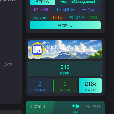
学习平台
AccountManagement
数字营销
TikTok视频
平台动态
platform
TikTok
热门趋势
公益
帮助中心
鳗鱼跨境导航
出海跨境电商运营指南 | TikTok运营都用的跨境导航
明、版权证
946
收录网址
0
0
213
K
收录软件
收录书籍
访问人数
网址
周榜
月榜
总榜