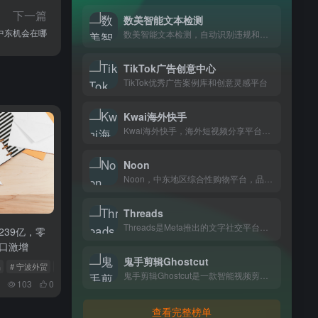
下一篇
数美智能文本检测
洲中东机会在哪
数美智能文本检测，自动识别违规和敏感内容，电商、内容平台做内容审核都在用。
TikTok广告创意中心
TikTok优秀广告案例库和创意灵感平台
Kwai海外快手
Kwai海外快手，海外短视频分享平台，记录日常生活，和全球年轻人一起发现有趣内容
Noon
Noon，中东地区综合性购物平台，品类涵盖数码、美妆、家居等日常生活所需，住在阿联酋、沙特等地的消费者基本都在上面买东西。
Threads
Threads是Meta推出的文字社交平台，适合喜欢短动态分享、关注兴趣账号的用户，界面简洁，用起来很顺手。
39亿，零
口激增
鬼手剪辑Ghostcut
易
# 宁波外贸
# 铜材进口
鬼手剪辑Ghostcut是一款智能视频剪辑工具，支持自动去字幕、翻译和语音转文字，一键生成多平台适配视频，专为跨境电商和出海创作者打造。
103
0
查看完整榜单