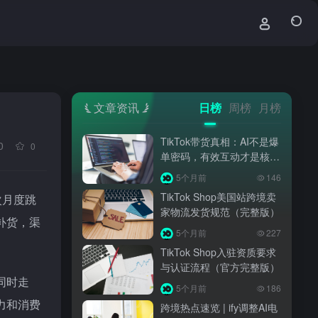
文章资讯
日榜
周榜
月榜
TikTok带货真相：AI不是爆
0
0
单密码，有效互动才是核心
算法
5个月前
146
TikTok Shop美国站跨境卖
次月度跳
家物流发货规范（完整版）
补货，渠
5个月前
227
TikTok Shop入驻资质要求
与认证流程（官方完整版）
同时走
5个月前
186
力和消费
跨境热点速览 | ify调整AI电