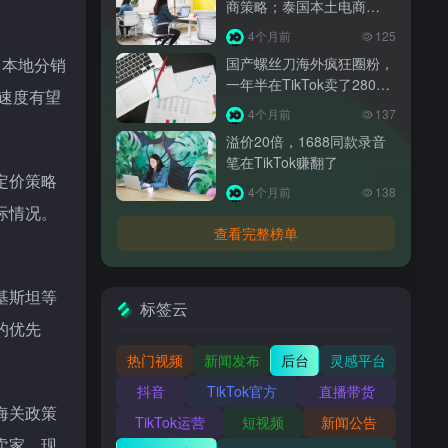
商策略；泰国本土电商
Pantip Mall将上线；ee将上
4个月前
125
调官方海外仓佣金费率
，本地分销
国产螺丝刀海外疯狂圈粉，
一年半在TikTok卖了2800
速度有望
万+
4个月前
137
溢价20倍，1688同款录音
笔在TikTok赚翻了
定价策略
4个月前
138
际情况。
查看完整榜单
基斯坦等
标签云
的优先
热门视频
新闻发布
后台
灵感平台
抖音
TikTok官方
直播带货
海关政策
TikTok运营
短视频
新闻公告
卖家，现