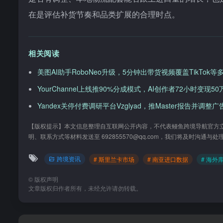
在是评估补货节奏和品类扩展的合理时点。
相关阅读
美图AI助手RoboNeo升级，5分钟出带货视频覆盖TikTok等
YourChannel上线推90%分成模式，AI创作者72小时变现5
Yandex关停付费调研平台Vzglyad，推Master报告并调整
【版权提示】本文信息整理自互联网公开内容，不代表鳗鱼跨境导航官方
明、联系方式等材料发送至 692855570@qq.com，我们将及时沟通
跨境资讯
# 斯里兰卡市场
# 南亚进口数据
# 海外
©
版权声明
文章版权归作者所有，未经允许请勿转载。