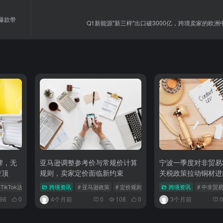
成爆款带
Q1新能源"新三样"出口破3000亿，跨境卖家的欧
洗牌，无
亚马逊调整参考价与常规价计算
宁波一季度对非贸易2
登顶
规则，卖家定价面临新约束
关税政策拉动铜材进
 TikTok达人
# 店铺运营
跨境资讯
# 亚马逊政策
# 定价规则
# 参考价
跨境资讯
# 中非贸
98
0
4个月前
0
108
0
3个月前
0