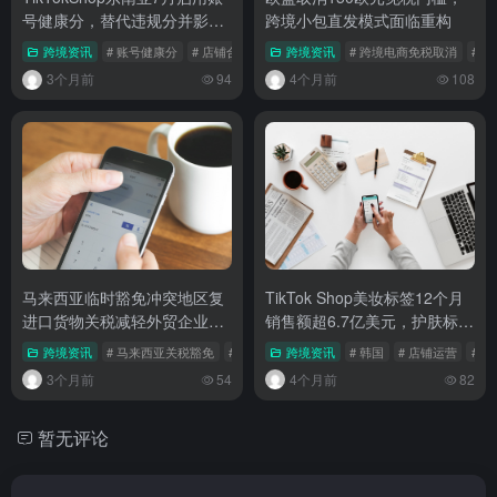
号健康分，替代违规分并影响
跨境小包直发模式面临重构
店铺流量权重
跨境资讯
# 账号健康分
# 店铺合规
# 东南亚跨境
跨境资讯
# 跨境电商免税取消
# 
3个月前
94
4个月前
108
马来西亚临时豁免冲突地区复
TikTok Shop美妆标签12个月
进口货物关税减轻外贸企业通
销售额超6.7亿美元，护肤标签
关压力
达1.4亿美元
跨境资讯
# 马来西亚关税豁免
# 复进口政策
跨境资讯
# 外贸企业
# 韩国
# 店铺运营
# 
3个月前
54
4个月前
82
暂无评论