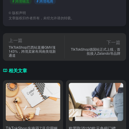
# 跨境物流
# 跨境电商
©
版权声明
文章版权归作者所有，未经允许请勿转载。
上一篇
下一篇
TikTokShop巴西站直播GMV涨
TikTokShop德国站正式上线，首
143%，跨境卖家布局南美现新
批接入Zalando等品牌
通道
相关文章
TikTokShop东南亚7月启用账
欧盟取消150欧元免税门槛，