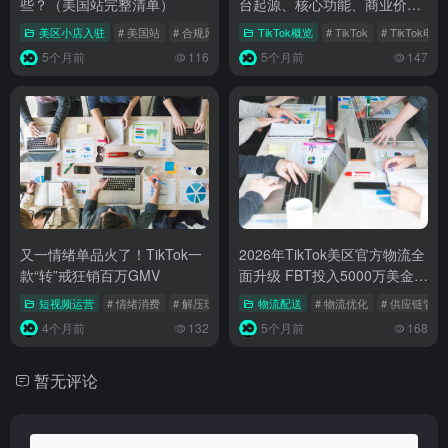
些？（美国站完整清单）
台起源、核心功能、商业价值
与行业影响
美区小店入驻
# 美国站
# 合规风险
# TikTok Shop
TikTok概览
# TikTok
# TikTok电商
5个月前
116
5个月前
147
又一情绪单品火了！TikTok一
2026年TikTok美区官方物流全
款“转”戒狂销百万GMV
面升级 FBT投入5000万美金激
励
短视频运营
# 情绪消费
# 解压玩具
# 选品指南
物流配送
# 物流优化
# 供应链管理
4个月前
132
5个月前
168
暂无评论