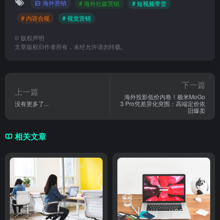
海外营销
# 海外社媒营销
# 短视频带货
# 内容合规
# 视觉营销
©
版权声明
文章版权归作者所有，未经允许请勿转载。
下一篇
上一篇
海外投影低价内卷！极米MoGo
没有更多了...
3 Pro凭差异化突围：高端定价依
旧爆卖
相关文章