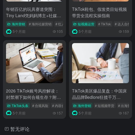
年销百亿的玩具赛道突围：
TikTok鞋包、假发类目短视频
Tiny Land凭妈妈博主+社媒种
带货全流程实操指南
草，登顶北美家庭市场
海外营销
# 海外社媒营销
# 红人营销
# 产品定位
短视频运营
# TikTok
# 达人合作
5个月前
105
5个月前
159
2026 TikTok账号风控解读：
TikTok美区爆品复盘：中国床
封禁潮下如何合规生存？附实
品品牌Bedlore狂揽千万
操指南
GMV，附2026跨境实战干货
TikTok头条
# 合规风险
# 内容合规
# 达人营销
海外营销
# 短视频带货
# 出海营销
5个月前
157
5个月前
167
暂无评论